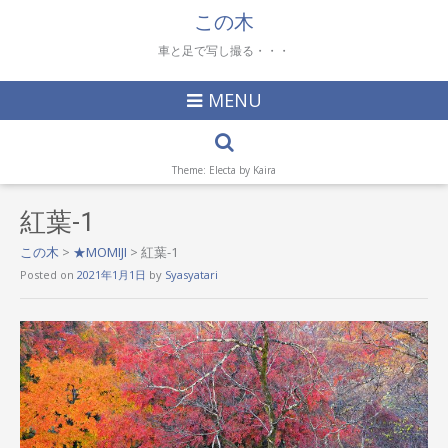
この木
車と足で写し撮る・・・
MENU
Theme: Electa by
Kaira
紅葉-1
この木
>
★MOMIJI
>
紅葉-1
Posted on
2021年1月1日
by
Syasyatari