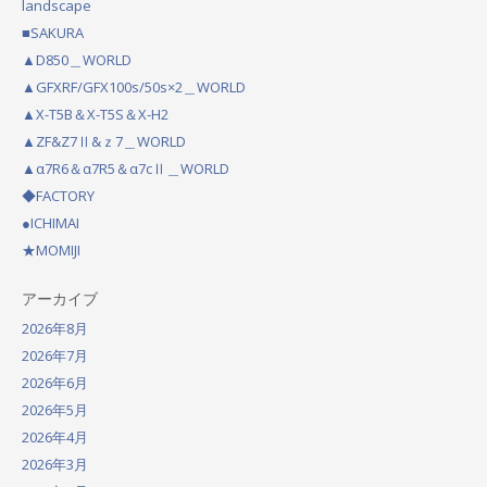
landscape
n
■SAKURA
a
▲D850＿WORLD
v
▲GFXRF/GFX100s/50s×2＿WORLD
▲X-T5B＆X-T5S＆X-H2
i
▲ZF&Z7Ⅱ&ｚ7＿WORLD
g
▲α7R6＆α7R5＆α7cⅡ＿WORLD
a
◆FACTORY
t
●ICHIMAI
★MOMIJI
i
o
アーカイブ
n
2026年8月
2026年7月
2026年6月
2026年5月
2026年4月
2026年3月