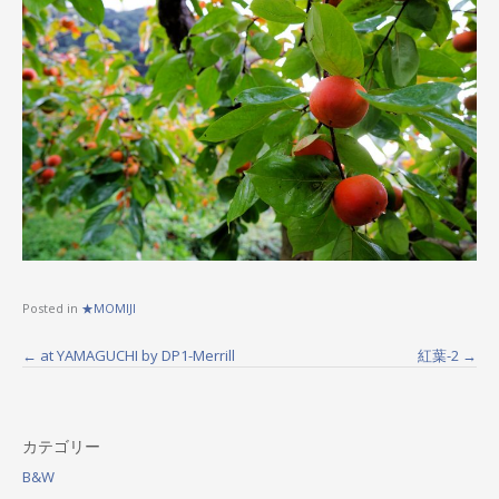
Posted in
★MOMIJI
←
at YAMAGUCHI by DP1-Merrill
紅葉-2
→
P
o
s
カテゴリー
t
B&W