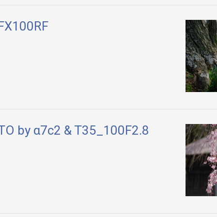
GFX100RF
O by α7c2 & T35_100F2.8