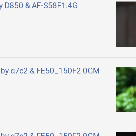
y D850 & AF-S58F1.4G
 by α7c2 & FE50_150F2.0GM
 by α7c2 & FE50_150F2.0GM