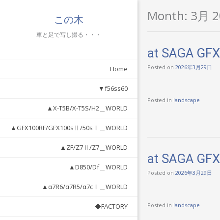
Month:
3月 2
この木
車と足で写し撮る・・・
at SAGA GF
Posted on
2026年3月29日
Home
▼f56ss60
Posted in
landscape
▲X-T5B/X-T5S/H2＿WORLD
▲GFX100RF/GFX100sⅡ/50sⅡ＿WORLD
▲ZF/Z7Ⅱ/Z7＿WORLD
at SAGA GF
▲D850/Df＿WORLD
Posted on
2026年3月29日
▲α7R6/α7R5/α7cⅡ＿WORLD
Posted in
landscape
◆FACTORY