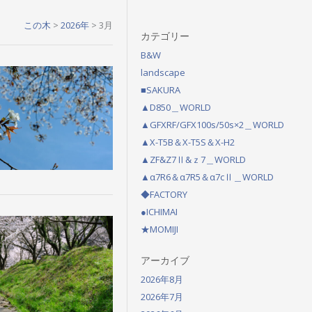
この木
>
2026年
>
3月
カテゴリー
B&W
landscape
■SAKURA
▲D850＿WORLD
▲GFXRF/GFX100s/50s×2＿WORLD
▲X-T5B＆X-T5S＆X-H2
▲ZF&Z7Ⅱ&ｚ7＿WORLD
▲α7R6＆α7R5＆α7cⅡ＿WORLD
◆FACTORY
●ICHIMAI
★MOMIJI
アーカイブ
2026年8月
2026年7月