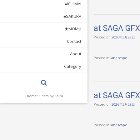
●ICHIMAI
■SAKURA
at SAGA GF
★MOMIJI
Posted on
2026年3月29日
Contact
About
Posted in
landscape
Category
at SAGA GF
Theme: Electa by
Kaira
Posted on
2026年3月29日
Posted in
landscape