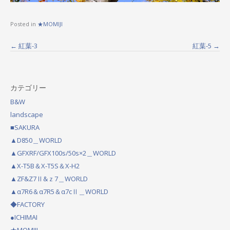
Posted in
★MOMIJI
←
紅葉-3
紅葉-5
→
P
o
s
カテゴリー
t
B&W
landscape
n
■SAKURA
a
▲D850＿WORLD
v
▲GFXRF/GFX100s/50s×2＿WORLD
▲X-T5B＆X-T5S＆X-H2
i
▲ZF&Z7Ⅱ&ｚ7＿WORLD
g
▲α7R6＆α7R5＆α7cⅡ＿WORLD
a
◆FACTORY
t
●ICHIMAI
★MOMIJI