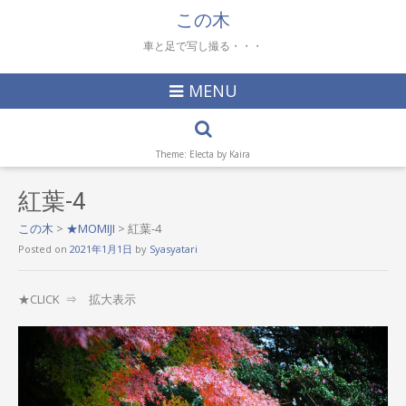
この木
車と足で写し撮る・・・
MENU
Theme: Electa by
Kaira
紅葉-4
この木
>
★MOMIJI
>
紅葉-4
Posted on
2021年1月1日
by
Syasyatari
★CLICK ⇒ 拡大表示