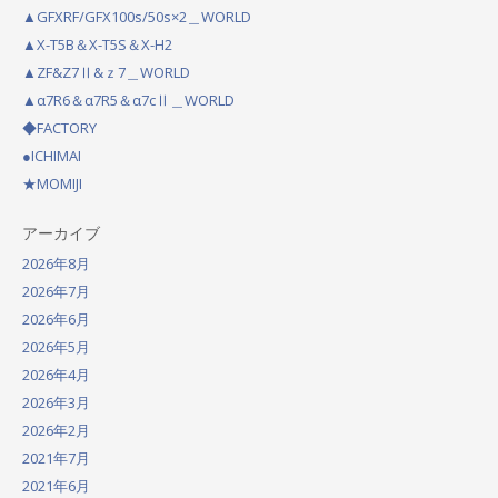
v
▲GFXRF/GFX100s/50s×2＿WORLD
▲X-T5B＆X-T5S＆X-H2
i
▲ZF&Z7Ⅱ&ｚ7＿WORLD
g
▲α7R6＆α7R5＆α7cⅡ＿WORLD
a
◆FACTORY
t
●ICHIMAI
★MOMIJI
i
o
アーカイブ
n
2026年8月
2026年7月
2026年6月
2026年5月
2026年4月
2026年3月
2026年2月
2021年7月
2021年6月