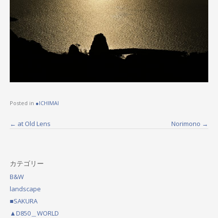
Posted in
●ICHIMAI
←
at Old Lens
Norimono
→
P
o
s
カテゴリー
t
B&W
landscape
n
■SAKURA
a
▲D850＿WORLD