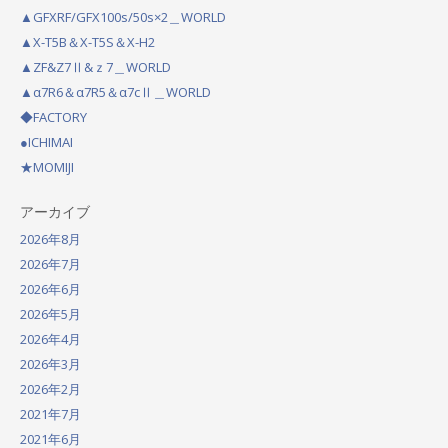
v
▲GFXRF/GFX100s/50s×2＿WORLD
i
▲X-T5B＆X-T5S＆X-H2
g
▲ZF&Z7Ⅱ&ｚ7＿WORLD
a
▲α7R6＆α7R5＆α7cⅡ＿WORLD
◆FACTORY
t
●ICHIMAI
i
★MOMIJI
o
アーカイブ
n
2026年8月
2026年7月
2026年6月
2026年5月
2026年4月
2026年3月
2026年2月
2021年7月
2021年6月