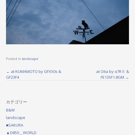
Posted in
landscape
←
at KUMAMOTO by GFX50s &
at Oita by α7RⅡ &
P
GF23F4
FE135F1.8GM
→
o
s
カテゴリー
t
B&W
n
landscape
a
■SAKURA
▲D850＿WORLD