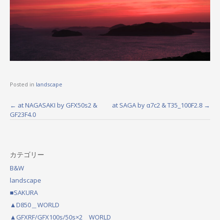
Posted in
landscape
←
at NAGASAKI by GFX50s2 &
at SAGA by α7c2 & T35_100F2.8
→
P
GF23F4.0
o
s
カテゴリー
t
B&W
n
landscape
a
■SAKURA
▲D850＿WORLD
v
▲GFXRF/GFX100s/50s×2＿WORLD