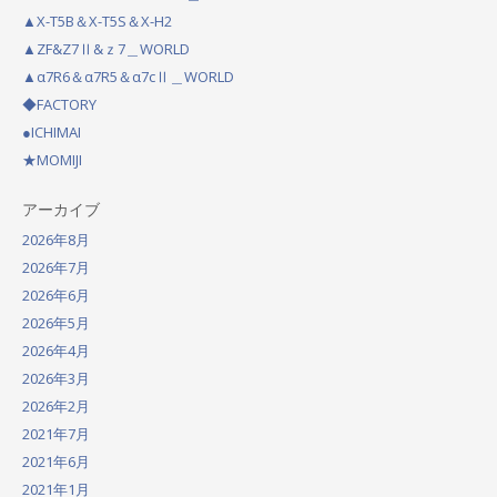
i
▲X-T5B＆X-T5S＆X-H2
g
▲ZF&Z7Ⅱ&ｚ7＿WORLD
a
▲α7R6＆α7R5＆α7cⅡ＿WORLD
◆FACTORY
t
●ICHIMAI
i
★MOMIJI
o
アーカイブ
n
2026年8月
2026年7月
2026年6月
2026年5月
2026年4月
2026年3月
2026年2月
2021年7月
2021年6月
2021年1月