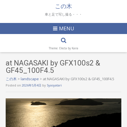
この木
車と足で写し撮る・・・
MENU
Theme: Electa by
Kaira
at NAGASAKI by GFX100s2 &
GF45_100F4.5
この木
>
landscape
>
at NAGASAKI by GFX100s2 & GF45_100F4.5
Posted on
2026年5月4日
by
Syasyatari