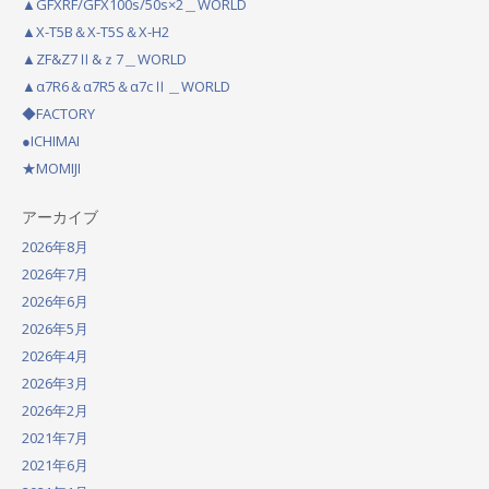
▲GFXRF/GFX100s/50s×2＿WORLD
i
▲X-T5B＆X-T5S＆X-H2
g
▲ZF&Z7Ⅱ&ｚ7＿WORLD
a
▲α7R6＆α7R5＆α7cⅡ＿WORLD
◆FACTORY
t
●ICHIMAI
i
★MOMIJI
o
アーカイブ
n
2026年8月
2026年7月
2026年6月
2026年5月
2026年4月
2026年3月
2026年2月
2021年7月
2021年6月