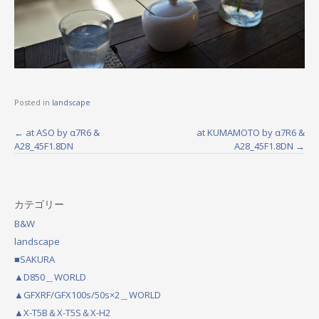
Posted in
landscape
←
at ASO by α7R6 &
at KUMAMOTO by α7R6 &
P
A28_45F1.8DN
A28_45F1.8DN
→
o
s
カテゴリー
t
B&W
n
landscape
a
■SAKURA
▲D850＿WORLD
v
▲GFXRF/GFX100s/50s×2＿WORLD
i
▲X-T5B＆X-T5S＆X-H2