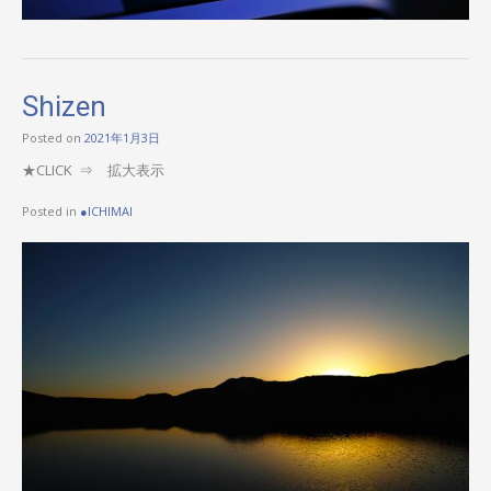
Shizen
Posted on
2021年1月3日
★CLICK ⇒ 拡大表示
Posted in
●ICHIMAI