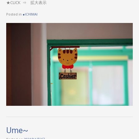
★CLICK ⇒ 拡大表示
Posted in
●ICHIMAI
Ume~