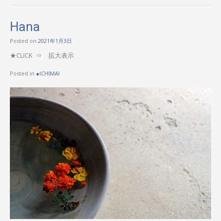
Hana
Posted on
2021年1月3日
★CLICK ⇒ 拡大表示
Posted in
●ICHIMAI