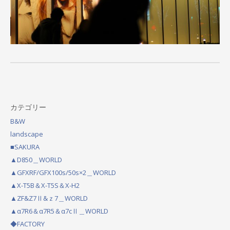
カテゴリー
B&W
landscape
■SAKURA
▲D850＿WORLD
▲GFXRF/GFX100s/50s×2＿WORLD
▲X-T5B＆X-T5S＆X-H2
▲ZF&Z7Ⅱ&ｚ7＿WORLD
▲α7R6＆α7R5＆α7cⅡ＿WORLD
◆FACTORY