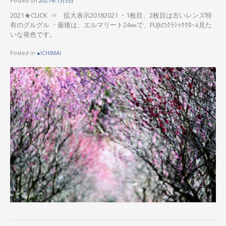
Posted on
2021年1月3日
2021★CLICK ⇒ 拡大表示20182021 ・1枚目、2枚目は古いレンズ特
有のグルグル ・最後は、エルマリート24㎜で、FUJIのｸﾗｼｯｸｸﾛｰﾑ見た
いな発色です。
Posted in
●ICHIMAI