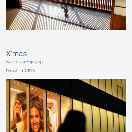
X’mas
Posted on
2021年1月3日
Posted in
●ICHIMAI