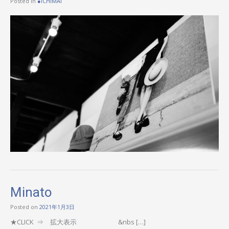
Posted in
●ICHIMAI
Minato
Posted on
2021年1月3日
★CLICK ⇒ 拡大表示 &nbs […]