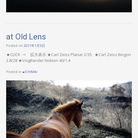
at Old Lens
Posted on
2021年1月3日
★CLICK ⇒ 拡大表示 ★Carl Zeiss Planar 2/35 ★Carl Zeiss Biogon
2.8/28 ★Voigtlander Nokton 40/1.4
Posted in
●ICHIMAI